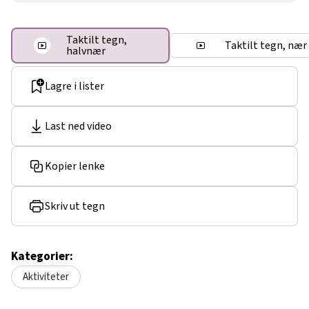
Taktilt tegn,
Taktilt tegn, nær
halvnær
Lagre i lister
Last ned video
Kopier lenke
Skriv ut tegn
Kategorier:
Aktiviteter