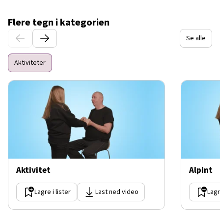
Flere tegn i kategorien
Se alle
Aktiviteter
Aktivitet
Alpint
Lagre i lister
Last ned video
Lagr