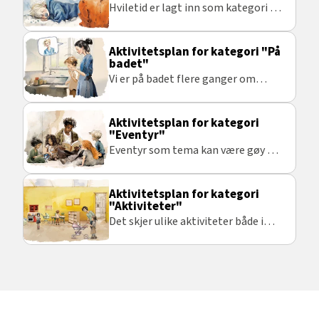
Hviletid er lagt inn som kategori på
bakgrunn av at denne aktiviteten
skjer daglig og hvis det er små barn
Aktivitetsplan for kategori "På
kan det være flere ganger i løpet av
badet"
et døgn.
Vi er på badet flere ganger om
dagen, så dette er en aktivitet som
gjentar seg ofte gjennom hele
Aktivitetsplan for kategori
uken. Det betyr at det ofte blir
"Eventyr"
gjentakelser av taktile tegn.
Eventyr som tema kan være gøy og
spennende!
Aktivitetsplan for kategori
"Aktiviteter"
Det skjer ulike aktiviteter både i
barnehagen og på skolen. Denne
aktivitetsplanen har tatt
utgangspunkt i lek i en dukkekrok.