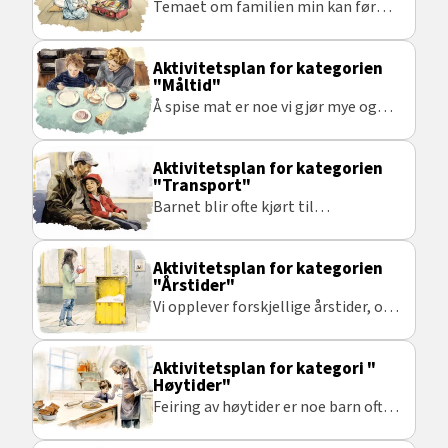
Temaet om familien min kan føre
til morsomme, meningsfylte og
spennende samtaler.
Aktivitetsplan for kategorien
"Måltid"
Å spise mat er noe vi gjør mye og
hver dag. Så det er en hverdagslig
aktivitet og et bra sted å begynne
Aktivitetsplan for kategorien
med taktile tegn.
"Transport"
Barnet blir ofte kjørt til
barnehagen eller skolen, og er vant
til å sitte på med t-bane på turer til
Aktivitetsplan for kategorien
skogen, I denne planen har vi tatt
"Årstider"
utgangspunkt i en t-bane tur.
Vi opplever forskjellige årstider, og
disse føler vi på kroppen. Dette
temaet kan være interessant og
Aktivitetsplan for kategori "
morsomt å ha fokus på.
Høytider"
Feiring av høytider er noe barn ofte
ser frem til. Dette er spennende å