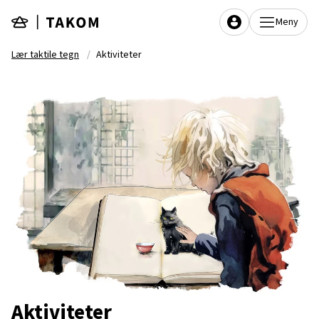
Hopp til hovedinnhold
Meny
Lær taktile tegn
Aktiviteter
Aktiviteter