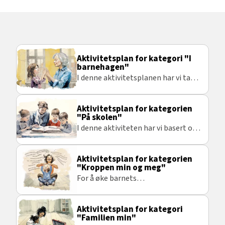
Aktivitetsplan for kategori "I
barnehagen"
I denne aktivitetsplanen har vi tatt
utgangspunkt i bevegelsessanger
som ofte blir brukt i barnehagen.
Aktivitetsplan for kategorien
"På skolen"
I denne aktiviteten har vi basert oss
på noe som kan skje i løpet av en
vanlig skoledag, og ofte gjentar seg
Aktivitetsplan for kategorien
flere ganger i løpet av uken som
"Kroppen min og meg"
kan gi flere repetisjoner med
For å øke barnets
taktile tegn.
kroppsbevissthet, kan
bevegelsessanger være en god idé.
Aktivitetsplan for kategori
"Familien min"