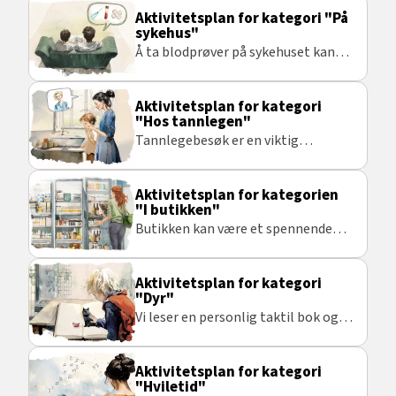
snakke om og noe gøy å gjøre
Aktivitetsplan for kategori "På
sammen med andre.
sykehus"
Å ta blodprøver på sykehuset kan
være noe man gruer seg til. Derfor
blir det viktig med gode
Aktivitetsplan for kategori
forberedelser.
"Hos tannlegen"
Tannlegebesøk er en viktig
aktivitet å forberede og snakke om.
Aktivitetsplan for kategorien
"I butikken"
Butikken kan være et spennende
sted å være. Her er det mye å snakke
om.
Aktivitetsplan for kategori
"Dyr"
Vi leser en personlig taktil bok og
snakker sammen
Aktivitetsplan for kategori
"Hviletid"