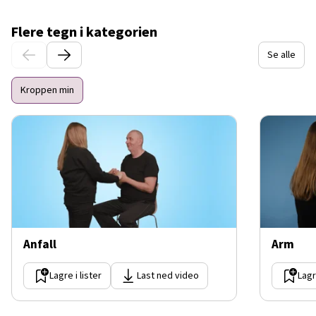
Flere tegn i kategorien
Se alle
Kroppen min
Anfall
Arm
Lagre i lister
Last ned video
Lagr