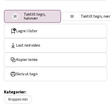
Taktilt tegn,
Taktilt tegn, nær
halvnær
Lagre i lister
Last ned video
Kopier lenke
Skriv ut tegn
Kategorier:
Kroppen min