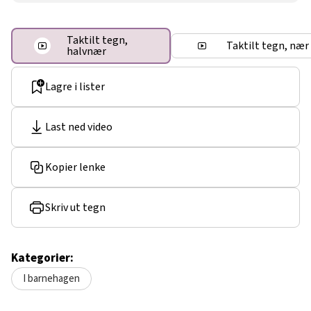
Taktilt tegn,
Taktilt tegn, nær
halvnær
Lagre i lister
Last ned video
Kopier lenke
Skriv ut tegn
Kategorier:
I barnehagen