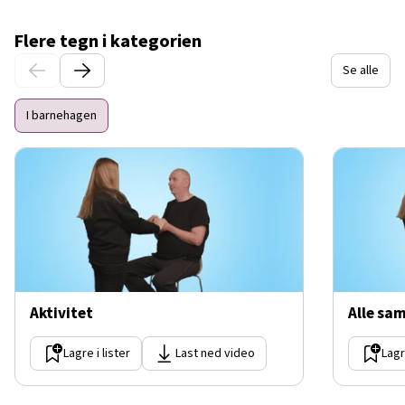
Flere tegn i kategorien
Se alle
I barnehagen
Aktivitet
Alle sa
Lagre i lister
Last ned video
Lagr