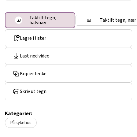
Taktilt tegn,
Taktilt tegn, nær
halvnær
Lagre i lister
Last ned video
Kopier lenke
Skriv ut tegn
Kategorier:
På sykehus