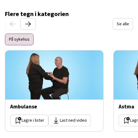
Flere tegn i kategorien
Se alle
På sykehus
Ambulanse
Astma
Lagre i lister
Last ned video
Lagr