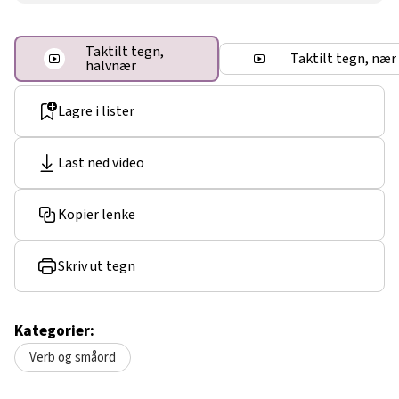
Taktilt tegn,
Taktilt tegn, nær
halvnær
Lagre i lister
Last ned video
Kopier lenke
Skriv ut tegn
Kategorier:
Verb og småord