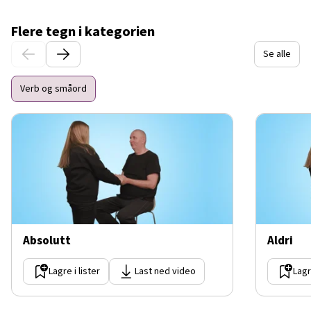
Flere tegn i kategorien
Se alle
Verb og småord
Absolutt
Aldri
Lagre i lister
Last ned video
Lagr