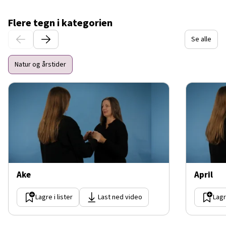
Flere tegn i kategorien
Se alle
Natur og årstider
Ake
April
Lagre i lister
Last ned video
Lagr