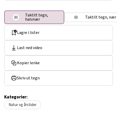
Taktilt tegn,
Taktilt tegn, nær
halvnær
Lagre i lister
Last ned video
Kopier lenke
Skriv ut tegn
Kategorier:
Natur og årstider