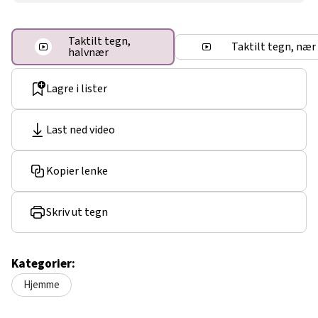
Taktilt tegn,
Taktilt tegn, nær
halvnær
Lagre i lister
Last ned video
Kopier lenke
Skriv ut tegn
Kategorier:
Hjemme