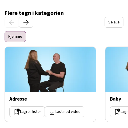
Flere tegn i kategorien
Se alle
Hjemme
Adresse
Baby
Lagre i lister
Last ned video
Lagr