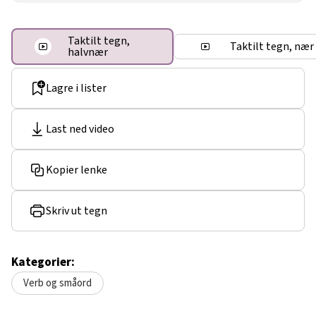
Taktilt tegn,
Taktilt tegn, nær
halvnær
Lagre i lister
Last ned video
Kopier lenke
Skriv ut tegn
Kategorier:
Verb og småord