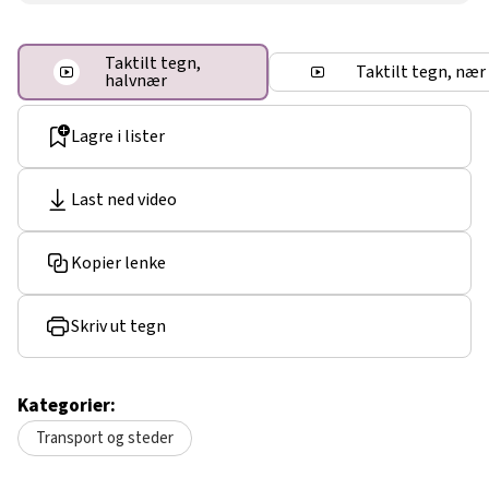
Taktilt tegn,
Taktilt tegn, nær
halvnær
Lagre i lister
Last ned video
Kopier lenke
Skriv ut tegn
Kategorier:
Transport og steder