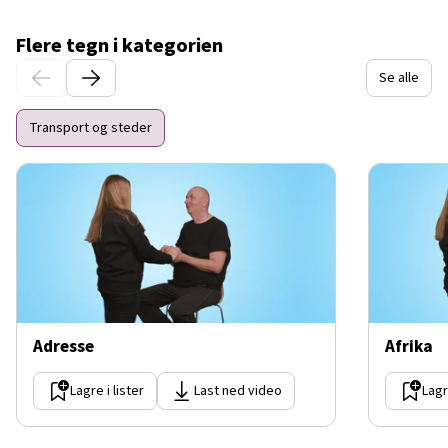
Flere tegn i kategorien
Se alle
Transport og steder
Adresse
Afrika
Lagre i lister
Last ned video
Lagr