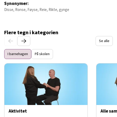
Synonymer:
Disse, Ronse, Føyse, Reie, Rikte, gynge
Flere tegn i kategorien
Se alle
I barnehagen
På skolen
Aktivitet
Alle sa