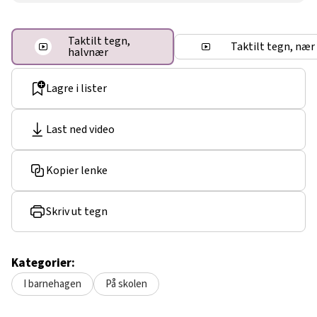
Taktilt tegn,
Taktilt tegn, nær
halvnær
Lagre i lister
Last ned video
Kopier lenke
Skriv ut tegn
Kategorier:
I barnehagen
På skolen