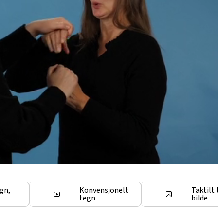
egn,
Konvensjonelt
Taktilt 
tegn
bilde