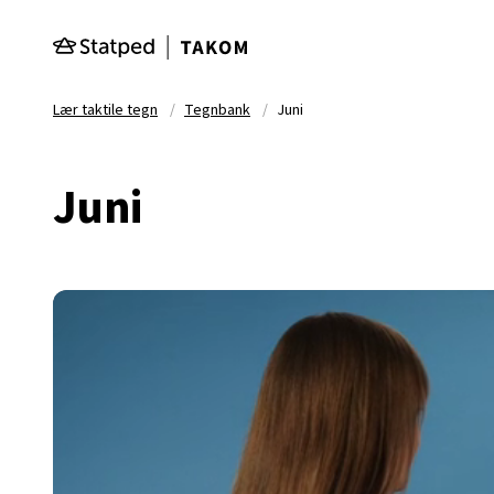
Hopp til hovedinnhold
Lær taktile tegn
Tegnbank
Juni
Juni