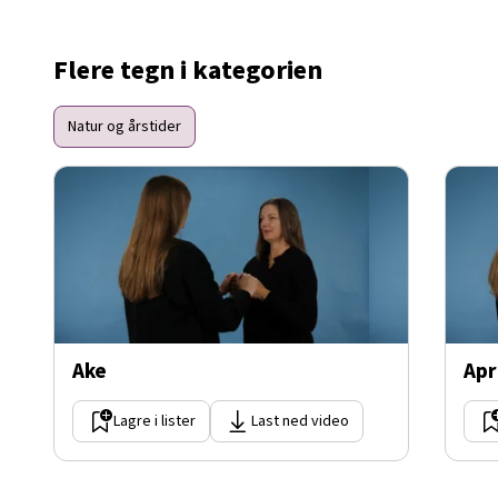
Flere tegn i kategorien
Natur og årstider
Ake
Apr
Lagre i lister
Last ned video