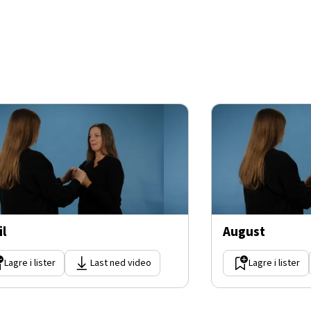
il
August
Lagre i lister
Last ned video
Lagre i lister