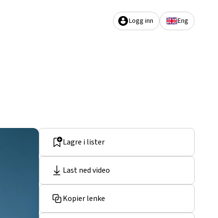
Logg inn
Eng
Lagre i lister
Last ned video
Kopier lenke