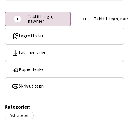
Taktilt tegn,
Taktilt tegn, nær
halvnær
Lagre i lister
Last ned video
Kopier lenke
Skriv ut tegn
Kategorier:
Aktiviteter