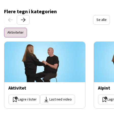
Flere tegn i kategorien
Se alle
Aktiviteter
Aktivitet
Alpint
Lagre i lister
Last ned video
Lagr