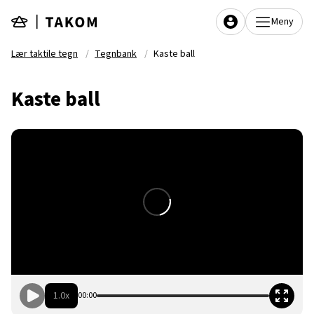
Hopp til hovedinnhold
Meny
Lær taktile tegn
Tegnbank
Kaste ball
Kaste ball
1.0x
00:00