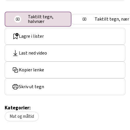
Taktilt tegn,
Taktilt tegn, nær
halvnær
Lagre i lister
Last ned video
Kopier lenke
Skriv ut tegn
Kategorier:
Mat og måltid