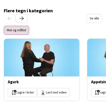
Flere tegn i kategorien
Se alle
Mat og måltid
Agurk
Appelsi
Lagre i lister
Last ned video
Lagr