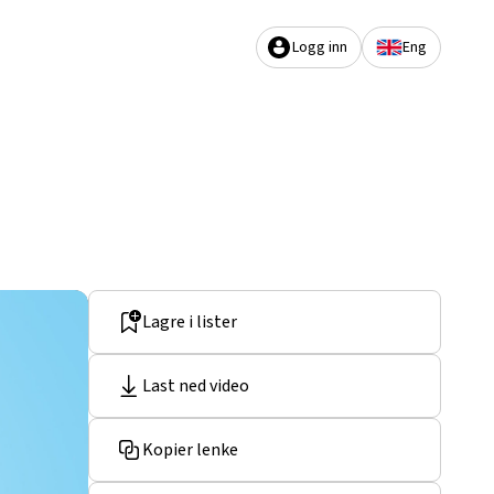
Logg inn
Eng
Lagre i lister
Last ned video
Kopier lenke