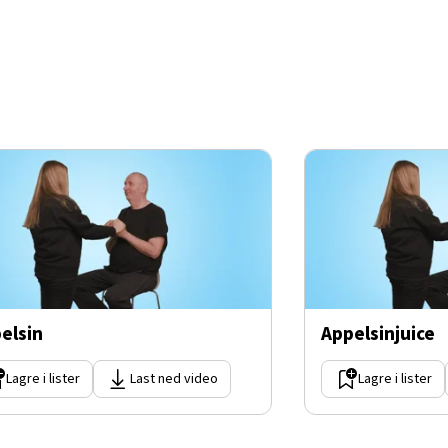
elsin
Appelsinjuice
Lagre i lister
Last ned video
Lagre i lister