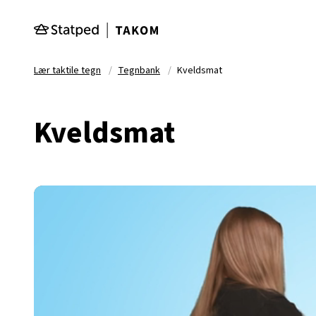
Hopp til hovedinnhold
Lær taktile tegn
Tegnbank
Kveldsmat
Kveldsmat