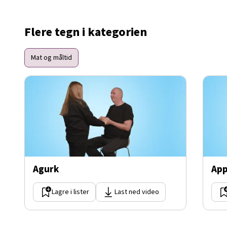
Flere tegn i kategorien
Mat og måltid
Agurk
App
Lagre i lister
Last ned video