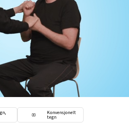
egn,
Konvensjonelt
tegn