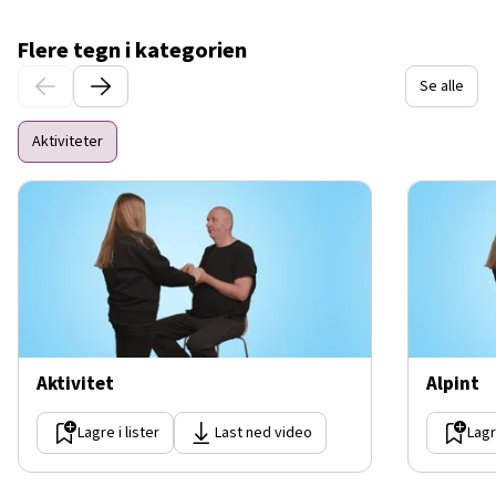
Flere tegn i kategorien
Se alle
Aktiviteter
Aktivitet
Alpint
Lagre i lister
Last ned video
Lagr