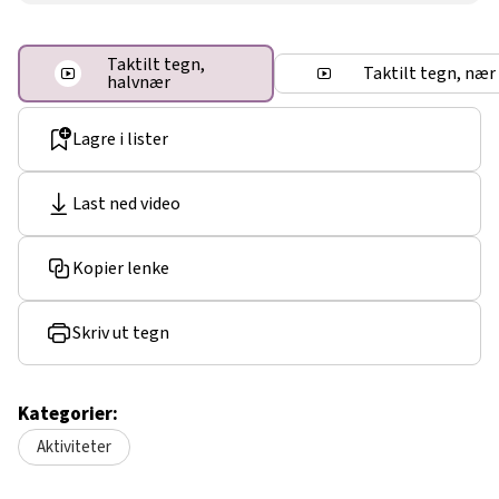
Taktilt tegn,
Taktilt tegn, nær
halvnær
Lagre i lister
Last ned video
Kopier lenke
Skriv ut tegn
Kategorier:
Aktiviteter