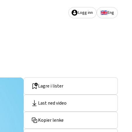
Logg inn
Eng
Lagre i lister
Last ned video
Kopier lenke