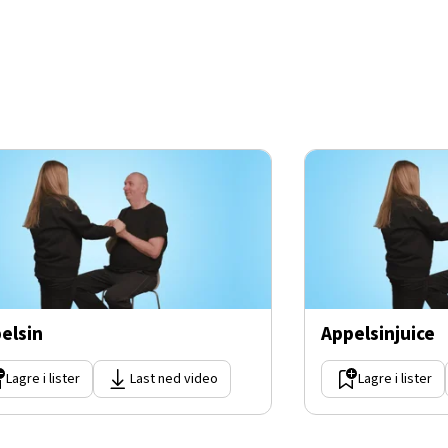
elsin
Appelsinjuice
Lagre i lister
Last ned video
Lagre i lister