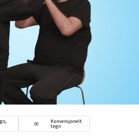
egn,
Konvensjonelt
tegn