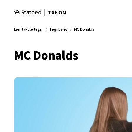
Hopp til hovedinnhold
Lær taktile tegn
Tegnbank
MC Donalds
MC Donalds