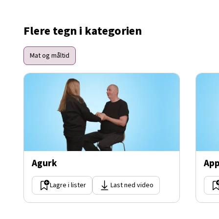
Flere tegn i kategorien
Mat og måltid
Agurk
App
Lagre i lister
Last ned video