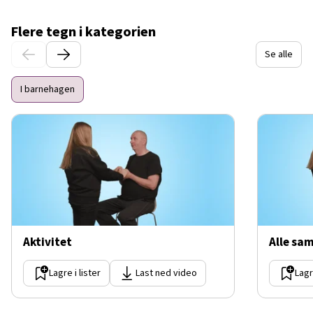
Flere tegn i kategorien
Se alle
I barnehagen
Aktivitet
Alle sa
Lagre i lister
Last ned video
Lagr