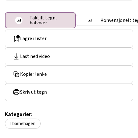
Taktilt tegn,
Konvensjonelt te
halvnær
Lagre i lister
Last ned video
Kopier lenke
Skriv ut tegn
Kategorier:
I barnehagen