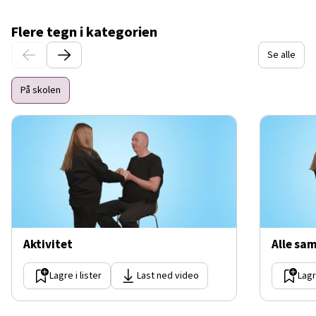
Flere tegn i kategorien
Se alle
På skolen
Aktivitet
Alle sa
Lagre i lister
Last ned video
Lagr