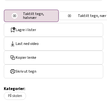
Taktilt tegn,
Taktilt tegn, nær
halvnær
Lagre i lister
Last ned video
Kopier lenke
Skriv ut tegn
Kategorier:
På skolen