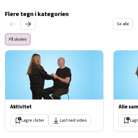
Flere tegn i kategorien
Se alle
På skolen
Aktivitet
Alle sa
Lagre i lister
Last ned video
Lagr