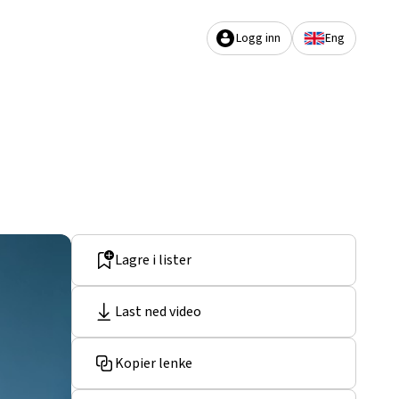
Logg inn
Eng
Lagre i lister
Last ned video
Kopier lenke