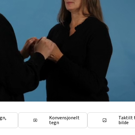
egn,
Konvensjonelt
Taktilt 
tegn
bilde