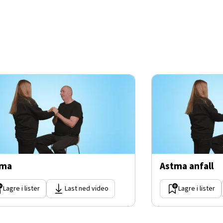
tma
Astma anfall
Lagre i lister
Last ned video
Lagre i lister