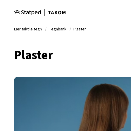
Hopp til hovedinnhold
Lær taktile tegn
Tegnbank
Plaster
Plaster