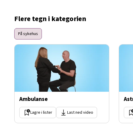
Flere tegn i kategorien
På sykehus
Ambulanse
As
Lagre i lister
Last ned video