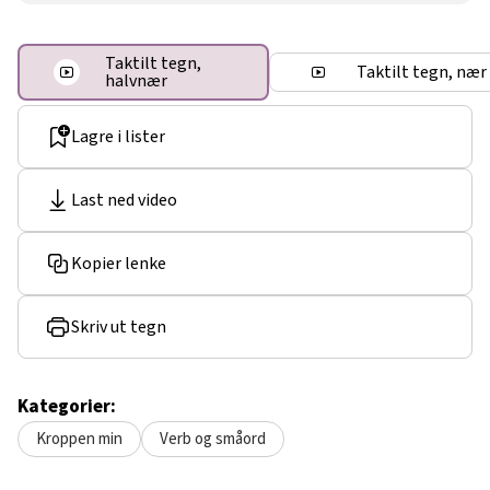
Taktilt tegn,
Taktilt tegn, nær
halvnær
Lagre i lister
Last ned video
Kopier lenke
Skriv ut tegn
Kategorier:
Kroppen min
Verb og småord