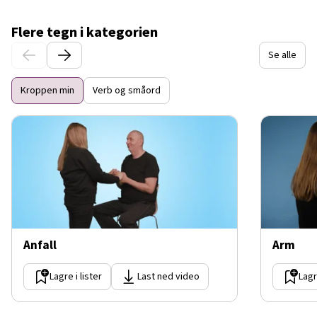
Flere tegn i kategorien
Se alle
Kroppen min
Verb og småord
Anfall
Arm
Lagre i lister
Last ned video
Lagr