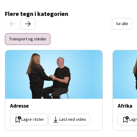
Flere tegn i kategorien
Se alle
Transport og steder
Adresse
Afrika
Lagre i lister
Last ned video
Lagr