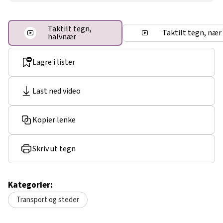
Taktilt tegn,
Taktilt tegn, nær
halvnær
Lagre i lister
Last ned video
Kopier lenke
Skriv ut tegn
Kategorier:
Transport og steder