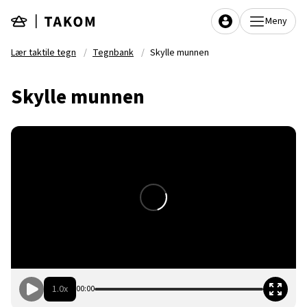
Hopp til hovedinnhold
Meny
Lær taktile tegn
Tegnbank
Skylle munnen
Skylle munnen
1.0x
00:00