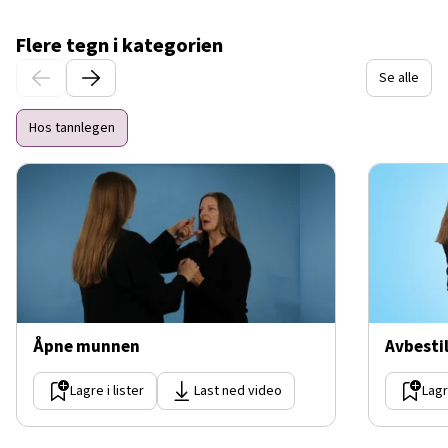
Flere tegn i kategorien
Se alle
Hos tannlegen
Åpne munnen
Avbestil
Lagre i lister
Last ned video
Lagr