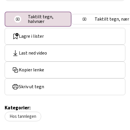
Taktilt tegn,
Taktilt tegn, nær
halvnær
Lagre i lister
Last ned video
Kopier lenke
Skriv ut tegn
Kategorier:
Hos tannlegen