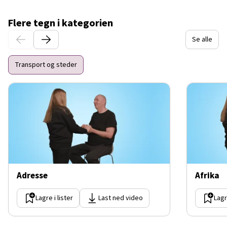
Flere tegn i kategorien
Se alle
Transport og steder
Adresse
Afrika
Lagre i lister
Last ned video
Lagr