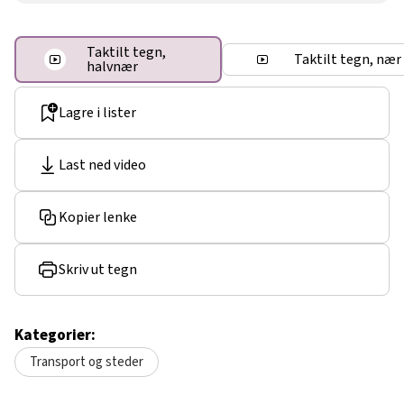
Taktilt tegn,
Taktilt tegn, nær
halvnær
Lagre i lister
Last ned video
Kopier lenke
Skriv ut tegn
Kategorier:
Transport og steder