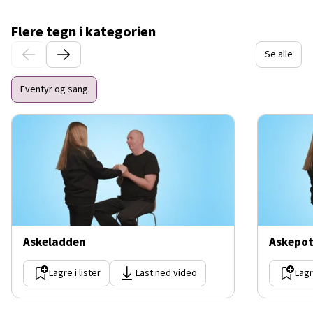
Flere tegn i kategorien
Se alle
Eventyr og sang
Askeladden
Askepot
Lagre i lister
Last ned video
Lagr