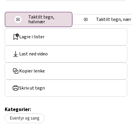
Taktilt tegn,
Taktilt tegn, nær
halvnær
Lagre i lister
Last ned video
Kopier lenke
Skriv ut tegn
Kategorier:
Eventyr og sang