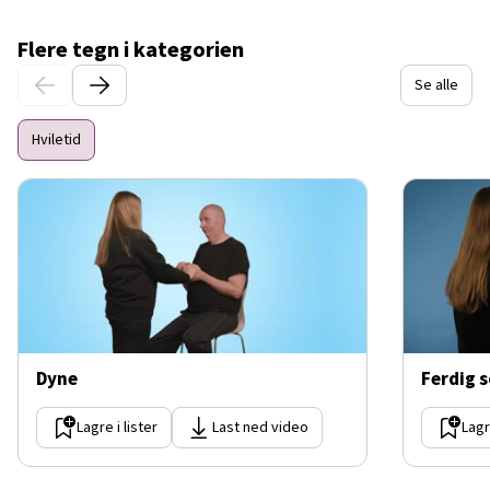
Flere tegn i kategorien
Se alle
Hviletid
Dyne
Ferdig 
Lagre i lister
Last ned video
Lagr