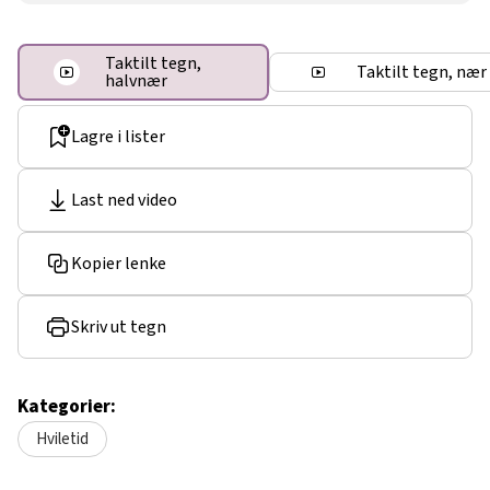
Taktilt tegn,
Taktilt tegn, nær
halvnær
Lagre i lister
Last ned video
Kopier lenke
Skriv ut tegn
Kategorier:
Hviletid