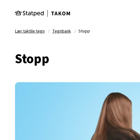
Hopp til hovedinnhold
Lær taktile tegn
Tegnbank
Stopp
Stopp