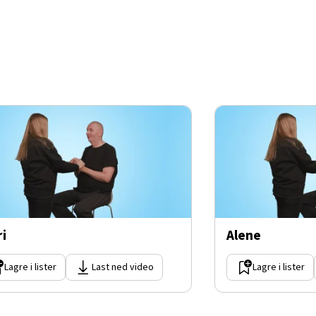
ri
Alene
Lagre i lister
Last ned video
Lagre i lister