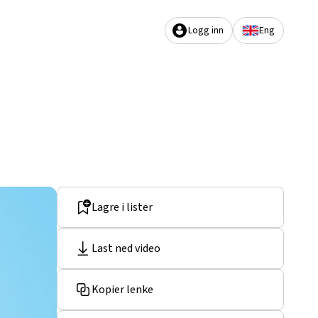
Logg inn
Eng
Lagre i lister
Last ned video
Kopier lenke