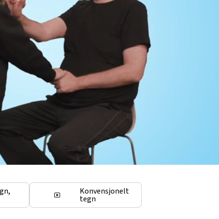
egn,
Konvensjonelt
tegn