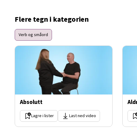
Flere tegn i kategorien
Verb og småord
Absolutt
Ald
Lagre i lister
Last ned video