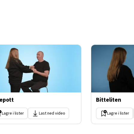
epott
Bitteliten
Lagre i lister
Last ned video
Lagre i lister