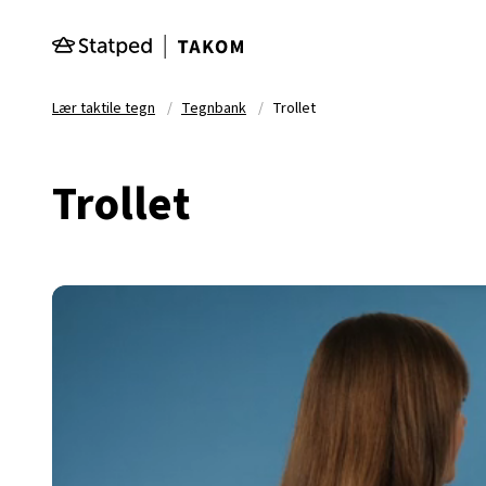
Hopp til hovedinnhold
Lær taktile tegn
Tegnbank
Trollet
Trollet