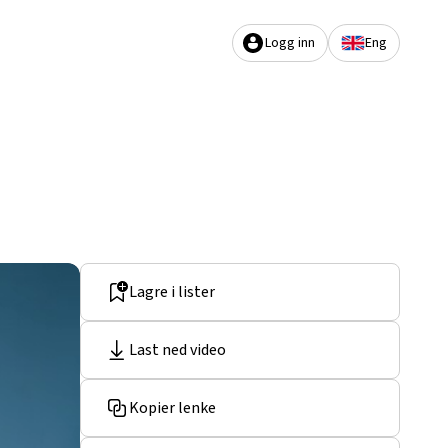
Logg inn
Eng
Lagre i lister
Last ned video
Kopier lenke