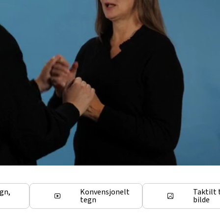
egn,
Konvensjonelt
Taktilt 
tegn
bilde