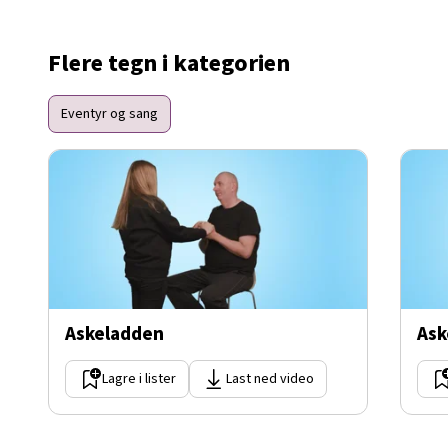
Flere tegn i kategorien
Eventyr og sang
Askeladden
Ask
Lagre i lister
Last ned video