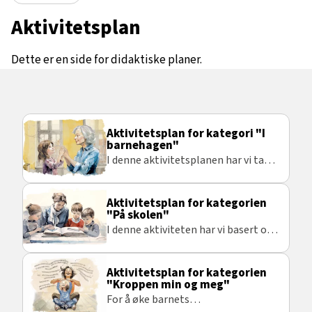
Aktivitetsplan
Dette er en side for didaktiske planer.
Aktivitetsplan for kategori "I
barnehagen"
I denne aktivitetsplanen har vi tatt
utgangspunkt i bevegelsessanger
som ofte blir brukt i barnehagen.
Aktivitetsplan for kategorien
"På skolen"
I denne aktiviteten har vi basert oss
på noe som kan skje i løpet av en
vanlig skoledag, og ofte gjentar seg
Aktivitetsplan for kategorien
flere ganger i løpet av uken som
"Kroppen min og meg"
kan gi flere repetisjoner med
For å øke barnets