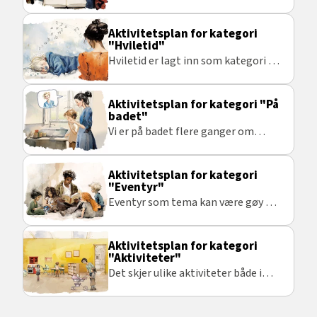
snakker sammen
Aktivitetsplan for kategori
"Hviletid"
Hviletid er lagt inn som kategori på
bakgrunn av at denne aktiviteten
skjer daglig og hvis det er små barn
Aktivitetsplan for kategori "På
kan det være flere ganger i løpet av
badet"
et døgn.
Vi er på badet flere ganger om
dagen, så dette er en aktivitet som
gjentar seg ofte gjennom hele
Aktivitetsplan for kategori
uken. Det betyr at det ofte blir
"Eventyr"
gjentakelser av taktile tegn.
Eventyr som tema kan være gøy og
spennende!
Aktivitetsplan for kategori
"Aktiviteter"
Det skjer ulike aktiviteter både i
barnehagen og på skolen. Denne
aktivitetsplanen har tatt