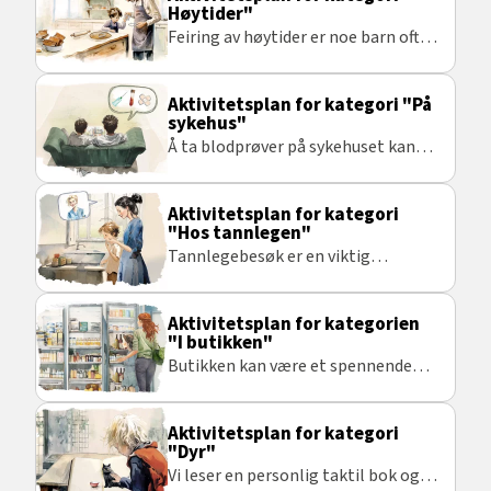
morsomt å ha fokus på.
Høytider"
Feiring av høytider er noe barn ofte
ser frem til. Dette er spennende å
snakke om og noe gøy å gjøre
Aktivitetsplan for kategori "På
sammen med andre.
sykehus"
Å ta blodprøver på sykehuset kan
være noe man gruer seg til. Derfor
blir det viktig med gode
Aktivitetsplan for kategori
forberedelser.
"Hos tannlegen"
Tannlegebesøk er en viktig
aktivitet å forberede og snakke om.
Aktivitetsplan for kategorien
"I butikken"
Butikken kan være et spennende
sted å være. Her er det mye å snakke
om.
Aktivitetsplan for kategori
"Dyr"
Vi leser en personlig taktil bok og