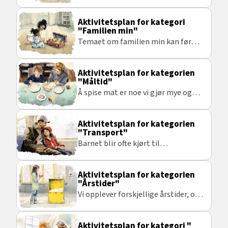
taktile tegn.
kroppsbevissthet, kan
bevegelsessanger være en god idé.
Aktivitetsplan for kategori
"Familien min"
Temaet om familien min kan føre
til morsomme, meningsfylte og
spennende samtaler.
Aktivitetsplan for kategorien
"Måltid"
Å spise mat er noe vi gjør mye og
hver dag. Så det er en hverdagslig
aktivitet og et bra sted å begynne
Aktivitetsplan for kategorien
med taktile tegn.
"Transport"
Barnet blir ofte kjørt til
barnehagen eller skolen, og er vant
til å sitte på med t-bane på turer til
Aktivitetsplan for kategorien
skogen, I denne planen har vi tatt
"Årstider"
utgangspunkt i en t-bane tur.
Vi opplever forskjellige årstider, og
disse føler vi på kroppen. Dette
temaet kan være interessant og
Aktivitetsplan for kategori "